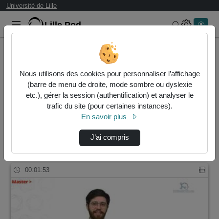
Université de Lille
Lille.Pod
Rechercher 
Accueil
Rechercher
Nous utilisons des cookies pour personnaliser l’affichage
Résultats de la recherche
(barre de menu de droite, mode sombre ou dyslexie
etc.), gérer la session (authentification) et analyser le
trafic du site (pour certaines instances).
Filtres actifs (cliquer pour en retirer) :
En savoir plus
master-biologie-sante
master-biologie-sante
master-biologie-sante
sante
J’ai compris
1 vidéo trouvée
00:01:53