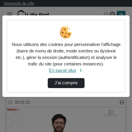
Université de Lille
Lille.Pod
Rechercher 
Accueil
Rechercher
Nous utilisons des cookies pour personnaliser l’affichage
Résultats de la recherche
(barre de menu de droite, mode sombre ou dyslexie
etc.), gérer la session (authentification) et analyser le
trafic du site (pour certaines instances).
Filtres actifs (cliquer pour en retirer) :
En savoir plus
master-biologie-sante
medecine
master-biologie-sante
biologie
J’ai compris
1 vidéo trouvée
00:01:53