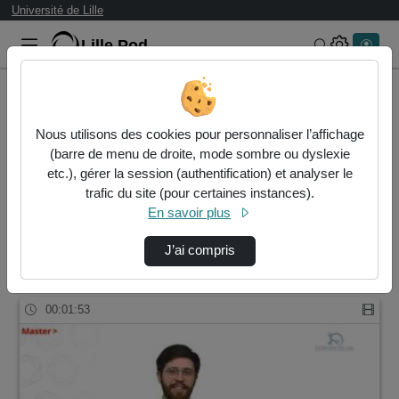
Université de Lille
Lille.Pod
Rechercher 
Accueil
Rechercher
Nous utilisons des cookies pour personnaliser l’affichage
Résultats de la recherche
(barre de menu de droite, mode sombre ou dyslexie
etc.), gérer la session (authentification) et analyser le
trafic du site (pour certaines instances).
Filtres actifs (cliquer pour en retirer) :
En savoir plus
master-biologie-sante
master
master-biologie-sante
medecine
J’ai compris
1 vidéo trouvée
00:01:53