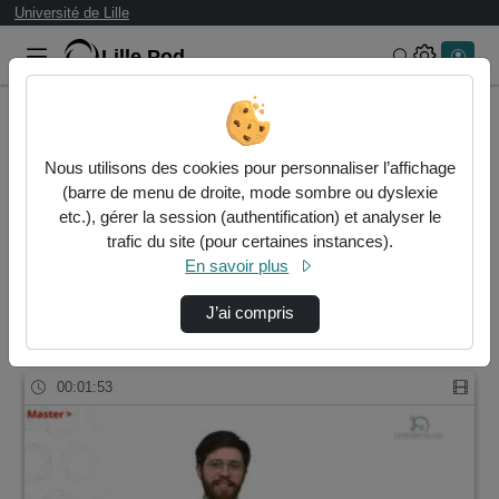
Université de Lille
Lille.Pod
Rechercher 
Accueil
Rechercher
Nous utilisons des cookies pour personnaliser l’affichage
Résultats de la recherche
(barre de menu de droite, mode sombre ou dyslexie
etc.), gérer la session (authentification) et analyser le
trafic du site (pour certaines instances).
Filtres actifs (cliquer pour en retirer) :
En savoir plus
master-biologie-sante
interview
master-biologie-sante
medecine
J’ai compris
1 vidéo trouvée
00:01:53