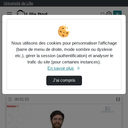
Université de Lille
Lille.Pod
Rechercher 
Accueil
Rechercher
Nous utilisons des cookies pour personnaliser l’affichage
Résultats de la recherche
(barre de menu de droite, mode sombre ou dyslexie
etc.), gérer la session (authentification) et analyser le
trafic du site (pour certaines instances).
Filtres actifs (cliquer pour en retirer) :
En savoir plus
master-biologie-sante
interview
master-biologie-sante
biologie
J’ai compris
1 vidéo trouvée
00:01:53