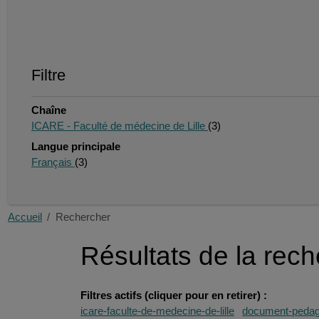
Filtre
Chaîne
ICARE - Faculté de médecine de Lille
(3)
Langue principale
Français
(3)
Accueil
Rechercher
Résultats de la rec
Filtres actifs (cliquer pour en retirer) :
icare-faculte-de-medecine-de-lille
document-pedag