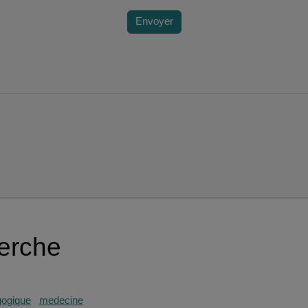
Envoyer
herche
ogique
medecine