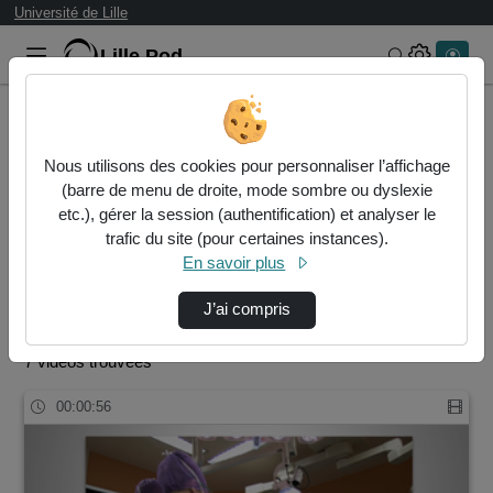
Université de Lille
Lille.Pod
Rechercher 
Accueil
Rechercher
Nous utilisons des cookies pour personnaliser l’affichage
Résultats de la recherche
(barre de menu de droite, mode sombre ou dyslexie
etc.), gérer la session (authentification) et analyser le
trafic du site (pour certaines instances).
Filtres actifs (cliquer pour en retirer) :
En savoir plus
icare-faculte-de-medecine-de-lille
ufr3s
icare-faculte-de-medecine-de-lille
ufr3s
J’ai compris
icare-faculte-de-medecine-de-lille
icare
7 vidéos trouvées
00:00:56