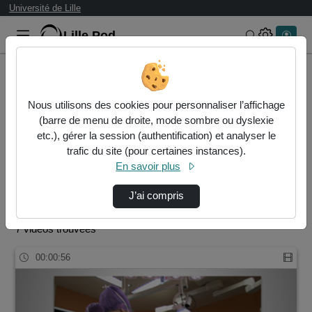
Université de Lille
Lille.Pod
Rechercher 
Accueil
Rechercher
Nous utilisons des cookies pour personnaliser l’affichage
Résultats de la recherche
(barre de menu de droite, mode sombre ou dyslexie
etc.), gérer la session (authentification) et analyser le
trafic du site (pour certaines instances).
Filtres actifs (cliquer pour en retirer) :
En savoir plus
icare-faculte-de-medecine-de-lille
ufr3s
icare-faculte-de-medecine-de-lille
ufr3s
icare
J’ai compris
icare-faculte-de-medecine-de-lille
7 vidéos trouvées
00:00:56