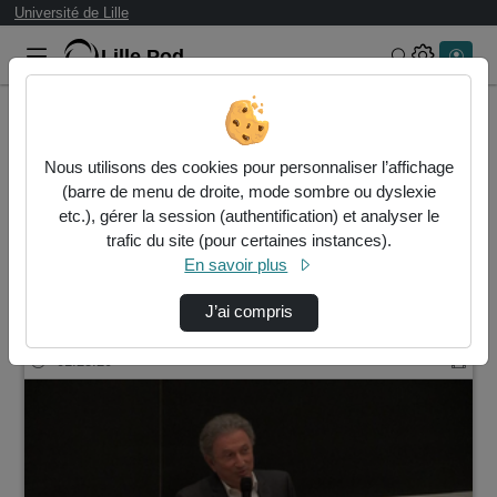
Université de Lille
Lille.Pod
Rechercher 
Accueil
Rechercher
Nous utilisons des cookies pour personnaliser l’affichage
Résultats de la recherche
(barre de menu de droite, mode sombre ou dyslexie
etc.), gérer la session (authentification) et analyser le
trafic du site (pour certaines instances).
Filtres actifs (cliquer pour en retirer) :
En savoir plus
icare-faculte-de-medecine-de-lille
conference
ufr3s
med2
J’ai compris
1 vidéo trouvée
01:23:20