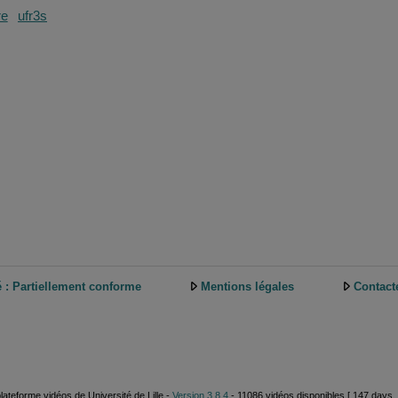
re
ufr3s
é : Partiellement conforme
Mentions légales
Contact
plateforme vidéos de Université de Lille -
Version 3.8.4
- 11086 vidéos disponibles [ 147 days, 