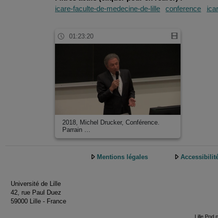
icare-faculte-de-medecine-de-lille
conference
ica
01:23:20
2018, Michel Drucker, Conférence.
Parrain …
Mentions légales
Accessibilit
Université de Lille
42, rue Paul Duez
59000 Lille - France
Lille.Pod 