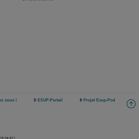
ez nous !
ESUP-Portail
Projet Esup-Pod
16:34:42 ]