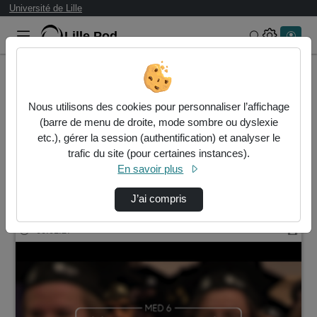
Université de Lille
Lille.Pod
Rechercher 
Accueil
Rechercher
Nous utilisons des cookies pour personnaliser l’affichage
Résultats de la recherche
(barre de menu de droite, mode sombre ou dyslexie
etc.), gérer la session (authentification) et analyser le
trafic du site (pour certaines instances).
Filtres actifs (cliquer pour en retirer) :
En savoir plus
ufr3s
ufr3s
icare
J’ai compris
8 vidéos trouvées
00:01:27