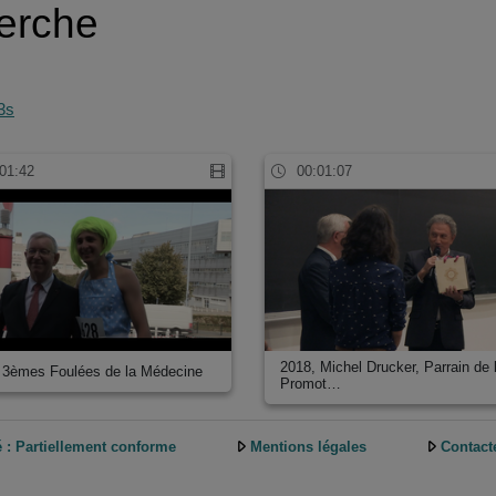
herche
3s
01:42
00:01:07
2018, Michel Drucker, Parrain de 
 3èmes Foulées de la Médecine
Promot…
é : Partiellement conforme
Mentions légales
Contact