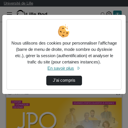
Université de Lille
Lille.Pod
Rechercher 
Accueil
Rechercher
Nous utilisons des cookies pour personnaliser l’affichage
Résultats de la recherche
(barre de menu de droite, mode sombre ou dyslexie
etc.), gérer la session (authentification) et analyser le
trafic du site (pour certaines instances).
Filtres actifs (cliquer pour en retirer) :
En savoir plus
medecine
J’ai compris
10 vidéos trouvées
00:47:11