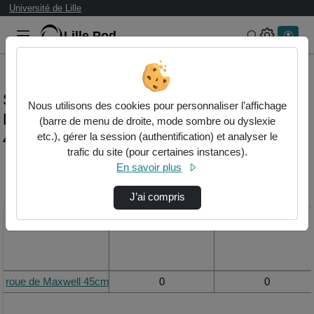
Université de Lille
Lille.Pod
Rechercher 
Statistiques de visualisation de la vidéo
Nous utilisons des cookies pour personnaliser l’affichage
Roue de maxwell
(barre de menu de droite, mode sombre ou dyslexie
45cm_mesure_temps_chute_5eme_essai
etc.), gérer la session (authentification) et analyser le
trafic du site (pour certaines instances).
En savoir plus
Modifier la période de
visualisation
J’ai compris
Titre
Vue de la journée
Vue du mois
roue de Maxwell 45cm_mesure_temps_chute_5eme_essai
0
0