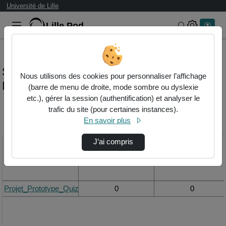
Université de Lille
Lille.Pod
Rechercher 
Statistiques de visualisation de la vidéo
Nous utilisons des cookies pour personnaliser l’affichage
Projet_prototype_quizzhoot_gr10.mp4
(barre de menu de droite, mode sombre ou dyslexie
etc.), gérer la session (authentification) et analyser le
trafic du site (pour certaines instances).
Modifier la période de
En savoir plus
visualisation
J’ai compris
Titre
Vue de la journée
Vue du mois
Projet_Prototype_QuizzHoot_Gr10.mp4
0
0