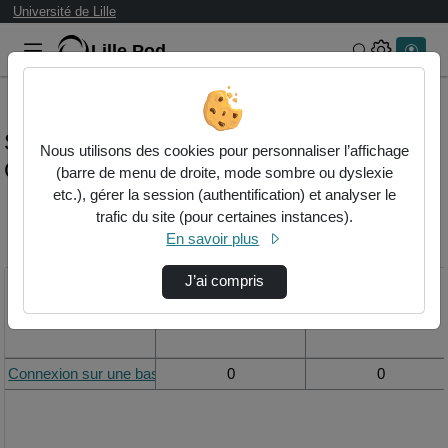
Université de Lille
Lille.Pod
Rechercher 
Statistiques de visualisation de la vidéo
Nous utilisons des cookies pour personnaliser l’affichage
Connexion sur une base ecorpus
(barre de menu de droite, mode sombre ou dyslexie
etc.), gérer la session (authentification) et analyser le
trafic du site (pour certaines instances).
Modifier la période de
En savoir plus
visualisation
J’ai compris
Titre
Vue de la journée
Vue du mois
Connexion sur une base eCorpus
0
0