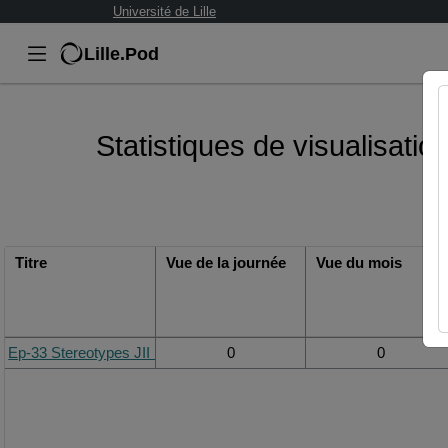
Université de Lille
Lille.Pod
Statistiques de visualisati
Titre
Vue de la journée
Vue du mois
Ep-33 Stereotypes JII Deep Culture Experience.mp3
0
0