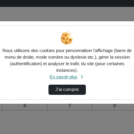
on de la vidéo Ep-33 stereotypes jii
Nous utilisons des cookies pour personnaliser l’affichage (barre de
menu de droite, mode sombre ou dyslexie etc.), gérer la session
Modifier la période de
(authentification) et analyser le trafic du site (pour certaines
visualisation
instances).
En savoir plus
Vue de l’année
Vue totale depuis
Ajouts dans une
création
liste de lecture
durant la journée
J’ai compris
0
7
0