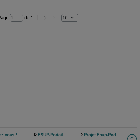
Page 
 de 
1
ez nous !
ESUP-Portail
Projet Esup-Pod