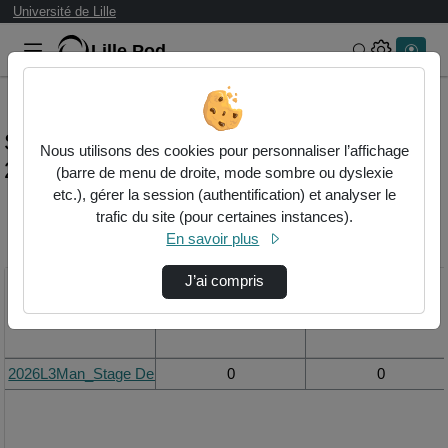
Université de Lille
Lille.Pod
Rechercher 
Statistiques de visualisation de la vidéo
Nous utilisons des cookies pour personnaliser l’affichage
2026l3man_stage delaunay ugo.mp4
(barre de menu de droite, mode sombre ou dyslexie
etc.), gérer la session (authentification) et analyser le
trafic du site (pour certaines instances).
Modifier la période de
En savoir plus
visualisation
J’ai compris
Titre
Vue de la journée
Vue du mois
2026L3Man_Stage Delaunay Ugo.mp4
0
0