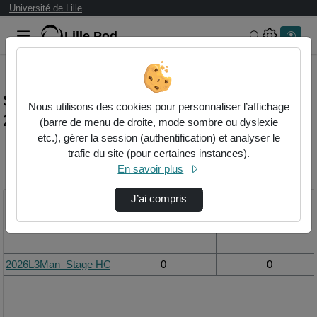
Université de Lille
Lille.Pod
Rechercher 
Statistiques de visualisation de la vidéo
Nous utilisons des cookies pour personnaliser l’affichage
2026l3man_stage hoareau matis
(barre de menu de droite, mode sombre ou dyslexie
etc.), gérer la session (authentification) et analyser le
trafic du site (pour certaines instances).
Modifier la période de
En savoir plus
visualisation
J’ai compris
Titre
Vue de la journée
Vue du mois
2026L3Man_Stage HOAREAU Matis
0
0