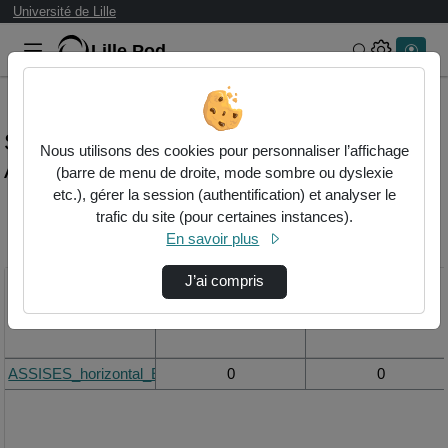
Université de Lille
Lille.Pod
Rechercher 
Statistiques de visualisation de la vidéo
Nous utilisons des cookies pour personnaliser l’affichage
Assises_horizontal_esp.mov
(barre de menu de droite, mode sombre ou dyslexie
etc.), gérer la session (authentification) et analyser le
trafic du site (pour certaines instances).
Modifier la période de
En savoir plus
visualisation
J’ai compris
Titre
Vue de la journée
Vue du mois
ASSISES_horizontal_ESP.mov
0
0