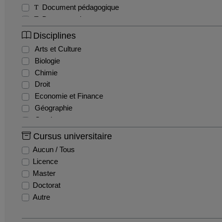
Document pédagogique
Documentaire
Exercice
Disciplines
Interview
Arts et Culture
Magazine
Biologie
Séminaire
Chimie
Sitcom / Fiction
Droit
Travaux étudiants
Economie et Finance
Tutoriel
Géographie
Webinaire
Gestion
Histoire
Cursus universitaire
Histoire de l'art
Aucun / Tous
Informatique
Licence
Ingénierie et Management de la Santé
Master
Innovation et recherche
Doctorat
Langues
Autre
Lettres
Mathématiques