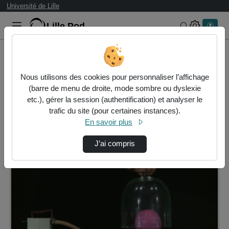
Université de Lille
Lille.Pod
Rechercher 
Accueil
Vidéos
Nous utilisons des cookies pour personnaliser l’affichage
1 vidéo trouvée
(barre de menu de droite, mode sombre ou dyslexie
etc.), gérer la session (authentification) et analyser le
Audio
Vidéo
Statistiques de vues
trafic du site (pour certaines instances).
En savoir plus
Direction de tri
↘
Tri
J’ai compris
00:02:10