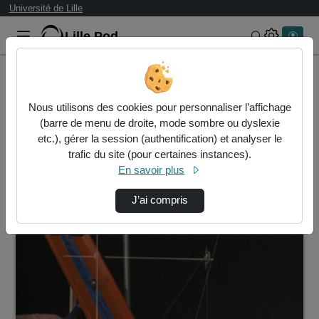
Université de Lille
Lille.Pod
Rechercher 
Accueil
Vidéos
Nous utilisons des cookies pour personnaliser l’affichage
7 vidéos trouvées
(barre de menu de droite, mode sombre ou dyslexie
etc.), gérer la session (authentification) et analyser le
Audio
Vidéo
Statistiques de vues
trafic du site (pour certaines instances).
En savoir plus
Direction de tri
↘
Tri
J’ai compris
00:02:49