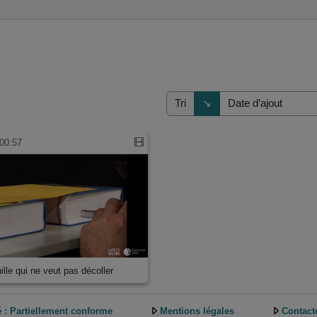
Direction de tri
↘
Tri
00:57
ille qui ne veut pas décoller
é : Partiellement conforme
Mentions légales
Contact