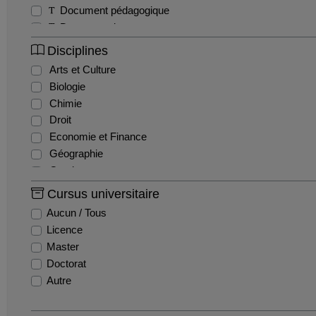
Document pédagogique
Documentaire
Exercice
Disciplines
Interview
Arts et Culture
Magazine
Biologie
Séminaire
Chimie
Sitcom / Fiction
Droit
Travaux étudiants
Economie et Finance
Tutoriel
Géographie
Webinaire
Gestion
Histoire
Cursus universitaire
Histoire de l'art
Aucun / Tous
Informatique
Licence
Ingénierie et Management de la Santé
Master
Innovation et recherche
Doctorat
Langues
Autre
Lettres
Mathématiques