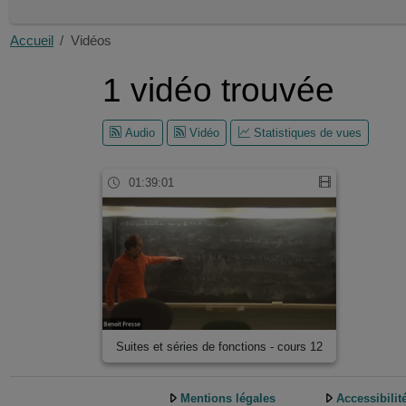
Droit
Lettres
Accueil
Vidéos
Gestion
Mathématiques
1 vidéo trouvée
Médecine
Odontologie
Audio
Vidéo
Statistiques de vues
Pharmacie
Philosophie
Physique
01:39:01
Sciences politiques
Psychologie
Sciences de la Terre, de l'Univers et de l'Environnement
Sport
_Autre
Suites et séries de fonctions - cours 12
Mentions légales
Accessibilit