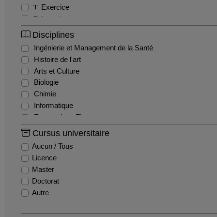
Exercice
Interview
Magazine
Disciplines
Autres
Ingénierie et Management de la Santé
Clip de présentation
Histoire de l'art
Séminaire
Arts et Culture
Sitcom / Fiction
Biologie
Colloque
Chimie
Tutoriel
Informatique
Webinaire
Economie et Finance
Sciences de l'Education
Cursus universitaire
Géographie
Aucun / Tous
Histoire
Licence
Sciences Humaines et Sociales
Master
Sciences de l'ingénieur
Doctorat
Sciences de l'information et de la communication
Autre
Innovation et recherche
Langues