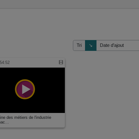
Direction de tri
↘
Tri
54:52
ne des métiers de l'industrie
mac…