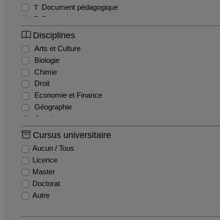
Document pédagogique
Documentaire
Exercice
Disciplines
Interview
Arts et Culture
Magazine
Biologie
Séminaire
Chimie
Sitcom / Fiction
Droit
Travaux étudiants
Economie et Finance
Tutoriel
Géographie
Webinaire
Gestion
Histoire
Cursus universitaire
Histoire de l'art
Aucun / Tous
Informatique
Licence
Ingénierie et Management de la Santé
Master
Innovation et recherche
Doctorat
Langues
Autre
Lettres
Mathématiques