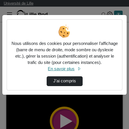
Université de Lille
Lille.Pod
Rechercher 
Accueil
Vidéos
Nous utilisons des cookies pour personnaliser l’affichage
2 vidéos trouvées
(barre de menu de droite, mode sombre ou dyslexie
etc.), gérer la session (authentification) et analyser le
Audio
Vidéo
Statistiques de vues
trafic du site (pour certaines instances).
En savoir plus
Direction de tri
↘
Tri
J’ai compris
00:07:10