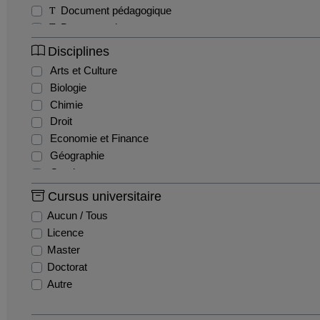
Document pédagogique
Documentaire
Exercice
Disciplines
Interview
Arts et Culture
Magazine
Biologie
Séminaire
Chimie
Sitcom / Fiction
Droit
Travaux étudiants
Economie et Finance
Tutoriel
Géographie
Webinaire
Gestion
Histoire
Cursus universitaire
Histoire de l'art
Aucun / Tous
Informatique
Licence
Ingénierie et Management de la Santé
Master
Innovation et recherche
Doctorat
Langues
Autre
Lettres
Mathématiques