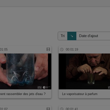
Direction de tri
↘
Tri
01:05
00:01:19
nt rassembler des jets d'eau ?
Le vaporisateur à parfum
01:02
00:01:41