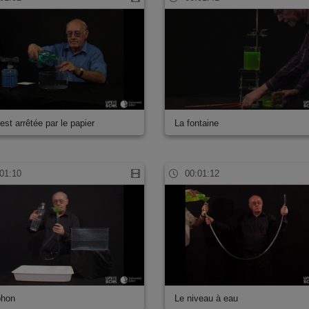
est arrêtée par le papier
La fontaine
01:10
00:01:12
phon
Le niveau à eau