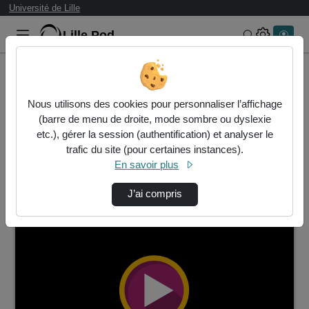
Université de Lille
Lille.Pod
Rechercher 
Accueil
Vidéos
Nous utilisons des cookies pour personnaliser l’affichage
17 vidéos trouvées
(barre de menu de droite, mode sombre ou dyslexie
etc.), gérer la session (authentification) et analyser le
Audio
Vidéo
Statistiques de vues
trafic du site (pour certaines instances).
En savoir plus
Direction de tri
↘
Tri
J’ai compris
00:22:22