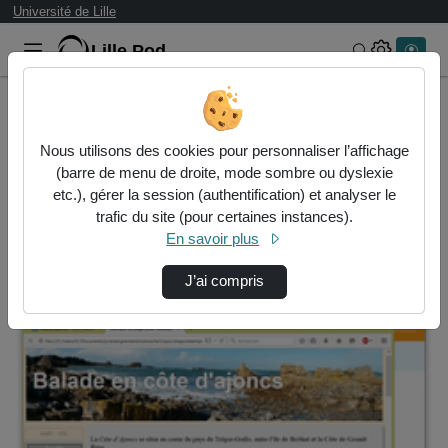
Université de Lille
Lille.Pod
Rechercher 
Accueil
Vidéos
Nous utilisons des cookies pour personnaliser l’affichage
2 vidéos trouvées
(barre de menu de droite, mode sombre ou dyslexie
etc.), gérer la session (authentification) et analyser le
Audio
Vidéo
Statistiques de vues
trafic du site (pour certaines instances).
En savoir plus
Direction de tri
↘
Tri
J’ai compris
00:09:36