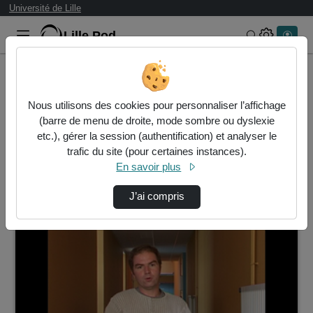
Université de Lille
Lille.Pod
Rechercher 
Accueil
Vidéos
Nous utilisons des cookies pour personnaliser l’affichage
1 vidéo trouvée
(barre de menu de droite, mode sombre ou dyslexie
etc.), gérer la session (authentification) et analyser le
Audio
Vidéo
Statistiques de vues
trafic du site (pour certaines instances).
En savoir plus
Direction de tri
↘
Tri
J’ai compris
00:01:29