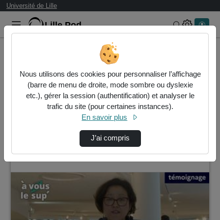
Université de Lille
Lille.Pod
Rechercher 
Accueil
À vous le sup'
Capsules
Nous utilisons des cookies pour personnaliser l’affichage
À vous le sup'
(barre de menu de droite, mode sombre ou dyslexie
Statistiques de vues
etc.), gérer la session (authentification) et analyser le
Vidéo
Audio
trafic du site (pour certaines instances).
En savoir plus
Capsules
J’ai compris
5 vidéos trouvées dans ce thème
00:01:57