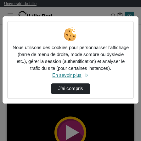
Université de Lille
Lille.Pod
Rechercher 
Accueil
Vidéos
Nous utilisons des cookies pour personnaliser l’affichage
6068 vidéos trouvées
(barre de menu de droite, mode sombre ou dyslexie
etc.), gérer la session (authentification) et analyser le
Audio
Vidéo
Statistiques de vues
trafic du site (pour certaines instances).
En savoir plus
Direction de tri
↘
Tri
J’ai compris
00:04:15