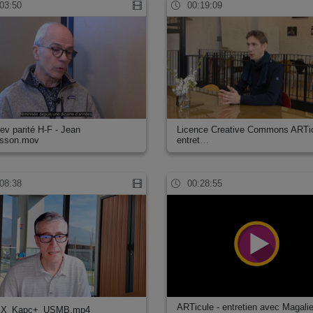
03:50
00:19:09
iev parité H-F - Jean
Licence Creative Commons ARTic
isson.mov
entret…
08:38
00:28:55
ARTicule - entretien avec Magali
X_Kapc+_USMB.mp4