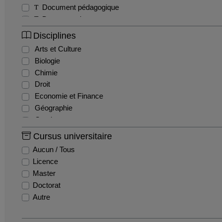
Document pédagogique
Documentaire
Exercice
Disciplines
Interview
Arts et Culture
Magazine
Biologie
Séminaire
Chimie
Sitcom / Fiction
Droit
Travaux étudiants
Economie et Finance
Tutoriel
Géographie
Webinaire
Gestion
Histoire
Cursus universitaire
Histoire de l'art
Aucun / Tous
Informatique
Licence
Ingénierie et Management de la Santé
Master
Innovation et recherche
Doctorat
Langues
Autre
Lettres
Mathématiques