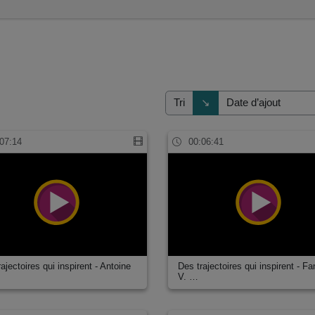
s
Direction de tri
↘
Tri
07:14
00:06:41
ajectoires qui inspirent - Antoine
Des trajectoires qui inspirent - F
V. …