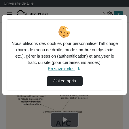
Université de Lille
Lille.Pod
Rechercher 
Accueil
DAPI - Direction d'Appui à la Pédagogie et à l'Innovation
Nous utilisons des cookies pour personnaliser l’affichage
APC
Vidéo 2 - Les Implications De L'Apc
(barre de menu de droite, mode sombre ou dyslexie
etc.), gérer la session (authentification) et analyser le
DAPI - Direction d'Appui à la
trafic du site (pour certaines instances).
En savoir plus
Pédagogie et à l'Innovation
APC
J’ai compris
Lire