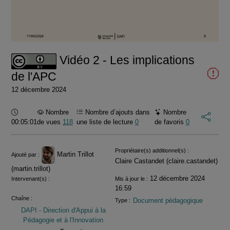
la
vidéo
Vidéo 2 - Les implications
de l'APC
12 décembre 2024
Durée :
Nombre
Nombre d’ajouts dans
Nombre
00:05:01
de vues
118
une liste de lecture
0
de favoris
0
Informations
Propriétaire(s) additionnel(s) :
Martin Trillot
Ajouté par :
Claire Castandet (claire.castandet)
(martin.trillot)
12 décembre 2024
Intervenant(s) :
Mis à jour le :
16:59
Chaîne :
Document pédagogique
Type :
DAPI - Direction d'Appui à la
Pédagogie et à l'Innovation