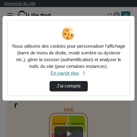
Université de Lille
Lille.Pod
Rechercher 
Accueil
DAPI - Direction d'Appui à la Pédagogie et à l'Innovation
Nous utilisons des cookies pour personnaliser l’affichage
APC
(barre de menu de droite, mode sombre ou dyslexie
Vidéo 13 - Exemple De Saé En Communication Rh
etc.), gérer la session (authentification) et analyser le
trafic du site (pour certaines instances).
DAPI - Direction d'Appui à la
En savoir plus
Pédagogie et à l'Innovation
J’ai compris
APC