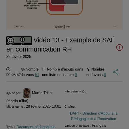
Lire
la
vidéo
Vidéo 13 - Exemple de SAÉ
en communication RH
28 février 2025
Durée :
Nombre
Nombre d’ajouts dans
Nombre
00:05:42
de vues
51
une liste de lecture
0
de favoris
0
Informations
Intervenant(s) :
Martin Trillot
Ajouté par :
(martin.trillot)
28 février 2025 10:01
Mis à jour le :
Chaîne :
DAPI - Direction d'Appui à la
Pédagogie et à l'Innovation
Français
Langue principale :
Document pédagogique
Type :