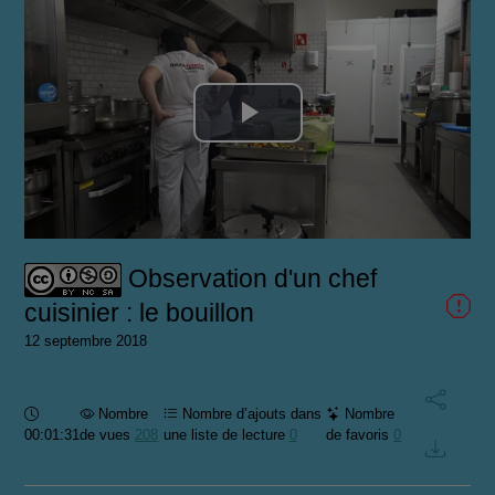
Lire
la
vidéo
Observation d'un chef
cuisinier : le bouillon
12 septembre 2018
Durée :
Nombre
Nombre d’ajouts dans
Nombre
00:01:31
de vues
208
une liste de lecture
0
de favoris
0