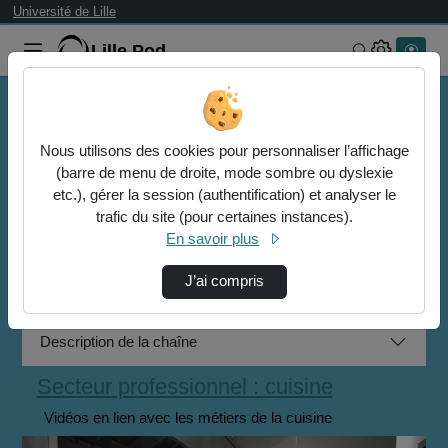
Université de Lille
Lille.Pod
Rechercher 
Accueil
Dilabs - Erasmus+ (communautés de pratiques et
Nous utilisons des cookies pour personnaliser l’affichage
compétences clés)
(barre de menu de droite, mode sombre ou dyslexie
Secteur professionnel : cuisine
etc.), gérer la session (authentification) et analyser le
Observation D'Un Chef Cuisinier : Le Bouillon
trafic du site (pour certaines instances).
En savoir plus
Dilabs - Erasmus+ (communautés
J’ai compris
de pratiques et compétences clés)
Description de la chaîne
Secteur professionnel : cuisine
Vidéos en lien avec les métiers de la cuisine