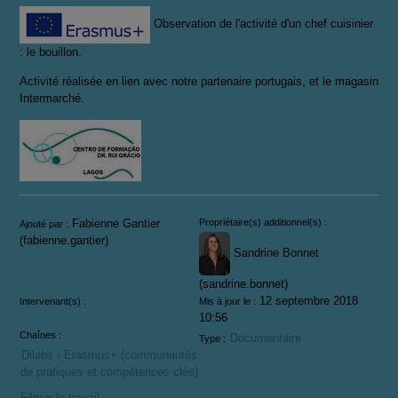
Observation de l'activité d'un chef cuisinier
: le bouillon.
Activité réalisée en lien avec notre partenaire portugais, et le magasin
Intermarché.
Informations
Fabienne Gantier
Propriétaire(s) additionnel(s) :
Ajouté par :
(fabienne.gantier)
Sandrine Bonnet
(sandrine.bonnet)
12 septembre 2018
Intervenant(s) :
Mis à jour le :
10:56
Chaînes :
Documentaire
Type :
Dilabs - Erasmus+ (communautés
de pratiques et compétences clés)
Filmer le travail