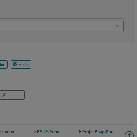
déo
Audio
 (4)
ez nous !
ESUP-Portail
Projet Esup-Pod