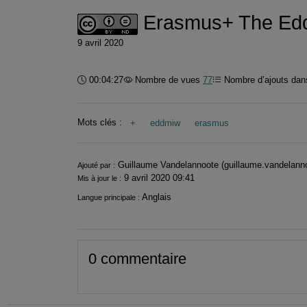
Erasmus+ The Ed
9 avril 2020
Durée :
00:04:27
Nombre de vues
77
Nombre d’ajouts dans
Mots clés :
+
eddmiw
erasmus
Informations
Guillaume Vandelannoote (guillaume.vandelann
Ajouté par :
9 avril 2020 09:41
Mis à jour le :
Anglais
Langue principale :
0 commentaire