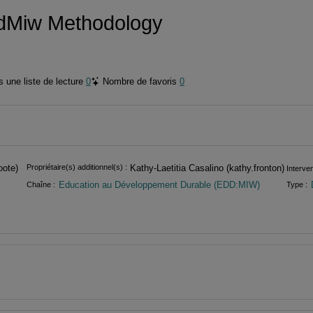
dMiw Methodology
 une liste de lecture
0
Nombre de favoris
0
oote)
Propriétaire(s) additionnel(s) :
Kathy-Laetitia Casalino (kathy.fronton)
Interven
Education au Développement Durable (EDD:MIW)
Chaîne :
Type :