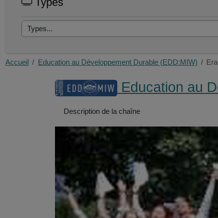
Types
Accueil
Education au Développement Durable (EDD:MIW)
Era
Education au D
Description de la chaîne