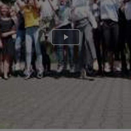
Lire
la
vidéo