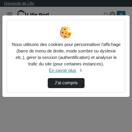
Université de Lille
Lille.Pod
Rechercher 
Accueil
Nous utilisons des cookies pour personnaliser l’affichage
Authentification
(barre de menu de droite, mode sombre ou dyslexie
etc.), gérer la session (authentification) et analyser le
trafic du site (pour certaines instances).
Authentification CAS Université de Lille
En savoir plus
J’ai compris