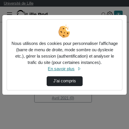
Université de Lille
Lille.Pod
Rechercher 
Accueil
Min2Rien
Retours d'Expérience
Nous utilisons des cookies pour personnaliser l’affichage
Min2Rien
(barre de menu de droite, mode sombre ou dyslexie
Statistiques de vues
Vidéo
etc.), gérer la session (authentification) et analyser le
Audio
trafic du site (pour certaines instances).
En savoir plus
Retours d'Expérience
J’ai compris
1 sous-thème trouvé dans ce thème
Avril 2021 (0)