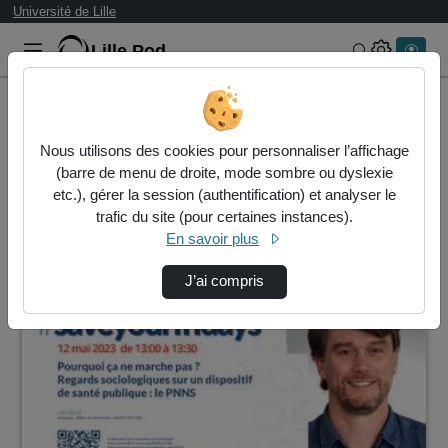
Université de Lille
Lille.Pod
Rechercher 
Accueil
Rechercher
Nous utilisons des cookies pour personnaliser l’affichage
Résultats de la recherche
(barre de menu de droite, mode sombre ou dyslexie
etc.), gérer la session (authentification) et analyser le
trafic du site (pour certaines instances).
1 vidéo trouvée
En savoir plus
00:15:26
J’ai compris