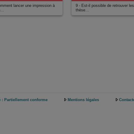
omment lancer une impression à
9 - Est-il possible de retrouver le
an…
thèse…
é : Partiellement conforme
Mentions légales
Contact