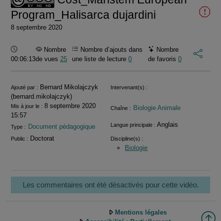
Program_Halisarca dujardini
8 septembre 2020
Durée :
Nombre
Nombre d’ajouts dans
Nombre
00:06:13
de vues
25
une liste de lecture
0
de favoris
0
Informations
Bernard Mikolajczyk
Ajouté par :
Intervenant(s) :
(bernard.mikolajczyk)
8 septembre 2020
Mis à jour le :
Biologie Animale
Chaîne :
15:57
Anglais
Langue principale :
Document pédagogique
Type :
Doctorat
Public :
Discipline(s) :
Biologie
Les commentaires ont été désactivés pour cette vidéo.
Mentions légales