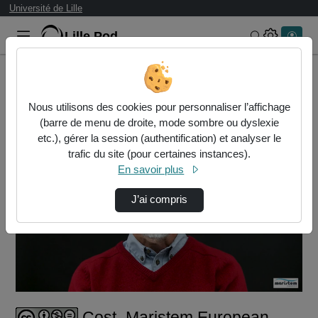
Université de Lille
Lille.Pod
Rechercher 
Accueil
Vidéos
Cost_Maristem European Program_Halisarca duj…
Nous utilisons des cookies pour personnaliser l’affichage
(barre de menu de droite, mode sombre ou dyslexie
etc.), gérer la session (authentification) et analyser le
trafic du site (pour certaines instances).
En savoir plus
J’ai compris
Lire
la
vidéo
Cost_Maristem European