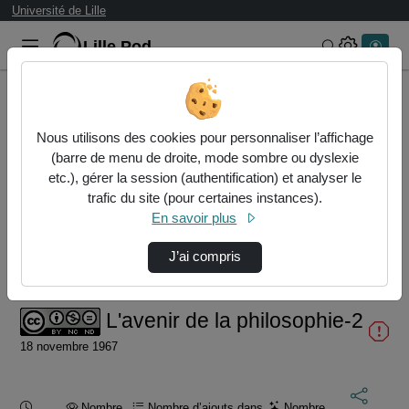
Université de Lille
Lille.Pod
Rechercher 
Accueil
Vidéos
L'avenir de la philosophie-2
Nous utilisons des cookies pour personnaliser l’affichage
(barre de menu de droite, mode sombre ou dyslexie
etc.), gérer la session (authentification) et analyser le
trafic du site (pour certaines instances).
En savoir plus
J’ai compris
Temps
00:00:000
/
Durée
28:08:997
Chargé
:
Lecture
Sourdine
Image
Plein
0.00%
dans
écran
l'image
actuel
L'avenir de la philosophie-2
18 novembre 1967
Durée :
Nombre
Nombre d’ajouts dans
Nombre