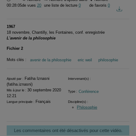
00:28:05
de vues
20
une liste de lecture
0
de favoris
0
1967
18 novembre, Chantilly, les Fontaines, conf. enregistrée
L'avenir de la philosophie
Fichier 2
Mots clés :
avenir de la philosophie
eric weil
philosophie
Informations
Fatiha Iznasni
Ajouté par :
Intervenant(s) :
(fatiha.iznasni)
30 septembre 2020
Mis à jour le :
Conférence
Type :
12:21
Français
Langue principale :
Discipline(s) :
Philosophie
Les commentaires ont été désactivés pour cette vidéo.