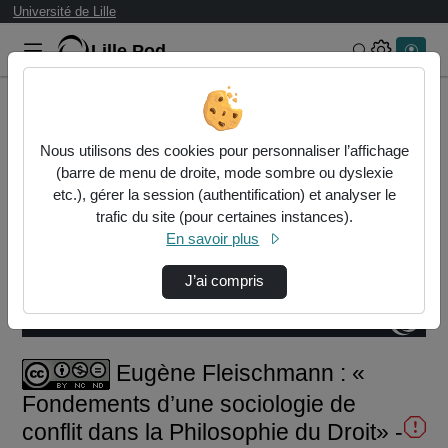
Université de Lille
Lille.Pod
Rechercher 
Accueil
Vidéos
Eugène Fleischmann : « Fondements d’une soci…
Nous utilisons des cookies pour personnaliser l’affichage
(barre de menu de droite, mode sombre ou dyslexie
etc.), gérer la session (authentification) et analyser le
trafic du site (pour certaines instances).
En savoir plus
J’ai compris
Temps
00:00:000
/
Durée
22:06:574
Chargé
:
Lecture
Sourdine
Image
Plein
13.68%
dans
écran
l'image
actuel
Eugène Fleischmann : «
Fondements d’une sociologie de
conflit dans la Philosophie du Droit» -