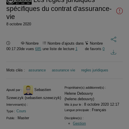
spécifiques du contrat d'assurance-
vie
8 octobre 2020
Durée :
Nombre
Nombre d’ajouts dans
Nombre
00:17:20
de vues
685
une liste de lecture
1
de favoris
0
Mots clés :
assurance
assurance vie
regles juridiques
Informations
Propriétaire(s) additionnel(s) :
Sebastien
Ajouté par :
Helene Debouvry
Szewczyk (sebastien.szewczyk)
(helene.debouvry)
8 octobre 2020 12:17
Intervenant(s) :
Mis à jour le :
Français
Langue principale :
Cours
Type :
Master
Public :
Discipline(s) :
Gestion