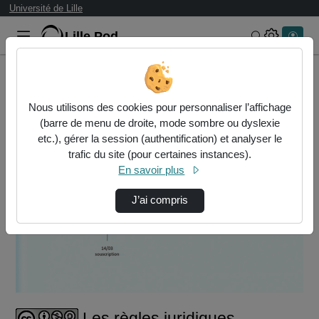
Université de Lille
Lille.Pod
Rechercher 
Accueil
Vidéos
Les règles juridiques spécifiques du contrat…
Nous utilisons des cookies pour personnaliser l’affichage
(barre de menu de droite, mode sombre ou dyslexie
etc.), gérer la session (authentification) et analyser le
trafic du site (pour certaines instances).
En savoir plus
J’ai compris
Lire
la
vidéo
Les règles juridiques