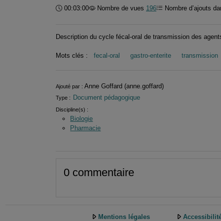
Durée :
00:03:00
Nombre de vues
196
Nombre d’ajouts dan
Description du cycle fécal-oral de transmission des agen
Mots clés :
fecal-oral
gastro-enterite
transmission
Informations
Anne Goffard (anne.goffard)
Ajouté par :
Document pédagogique
Type :
Discipline(s) :
Biologie
Pharmacie
0 commentaire
Mentions légales
Accessibilit