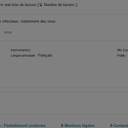
s une liste de lecture
0
Nombre de favoris
0
ts infectieux, notamment des virus.
virus
Intervenant(s) :
Mis à jo
Français
Langue principale :
Public :
é : Partiellement conforme
Mentions légales
Contact