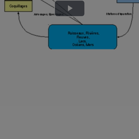
Lire
la
vidéo