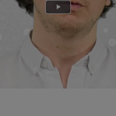
Lire
la
vidéo