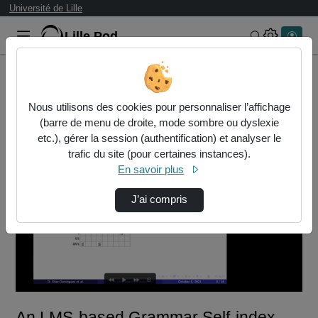
Université de Lille
Lille.Pod
Rechercher 
Accueil
Vidéos
An LMS-based Grammar Self-index with Local C…
Nous utilisons des cookies pour personnaliser l’affichage
(barre de menu de droite, mode sombre ou dyslexie
etc.), gérer la session (authentification) et analyser le
trafic du site (pour certaines instances).
En savoir plus
J’ai compris
Lire
la
vidéo
An LMS-based Grammar Self-index