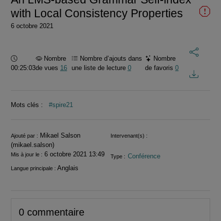
with Local Consistency Properties
6 octobre 2021
Durée :
Nombre
Nombre d’ajouts dans
Nombre
00:25:03
de vues
16
une liste de lecture
0
de favoris
0
Mots clés :
#spire21
Informations
Mikael Salson
Ajouté par :
Intervenant(s) :
(mikael.salson)
6 octobre 2021 13:49
Mis à jour le :
Conférence
Type :
Anglais
Langue principale :
0 commentaire